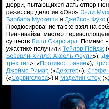
Дерри, пытающихся дать отпор Пен
режиссер дилогии «Оно»
Энди Мус
Барбара Мускетти
и
Джейсон Фукс
(
Продюсирование также взял на себ
Пеннивайза, мастер перевоплощен
существ
Билл Скарсгард
. Помимо н
ужастике получили
Тейлор Пейдж
(
Беверли-Хиллз: Аксель Фоули
»),
Дж
трех тел
», «
Противостояние
»),
Крис
Джеймс Римар
(«
Декстер
»),
Стефен
(«
Сорвиголова
») и
Мэделин Стоу
(«