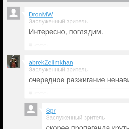
DronMW
Заслуженный зритель
Интересно, поглядим.
Ответить
abrekZelimkhan
Заслуженный зритель
очередное разжигание ненав
Ответить
Spr
Заслуженный зритель
скорее пропаганда крут