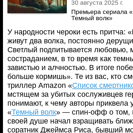
30 августа 2025 г.
Премьера сериала «
Темный волк»
У народности чероки есть притча: «
живут два волка, постоянно дерущи
Светлый подпитывается любовью, 
состраданием, в то время как темн
завистью и алчностью. В итоге побе
больше кормишь». Те из вас, кто с
триллер Amazon «
Список смертник
мстящем за убитых сослуживцев г
понимают, к чему авторы приквела 
«
Темный волк
» — спин-офф о том, 
своей душе начал взращивать ближ
соратник Джеймса Риса, бывший мо