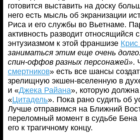
готовится выставить на доску боль
него есть мысль об экранизации ис
Риса и его службы во Вьетнаме. П
активность разводит относящийся 
энтузиазмом к этой франшизе
Крис
заниматься этим еще очень долго.
спин-оффов разных персонажей»
. 
смертников
» есть все шансы создат
зрелищную экшен-вселенную в дух
и «
Джека Райана
», которую должна
«
Цитадель
». Пока рано судить об 
Лучше отправимся на Ближний Восто
переломный момент в судьбе Бена 
его к трагичному концу.