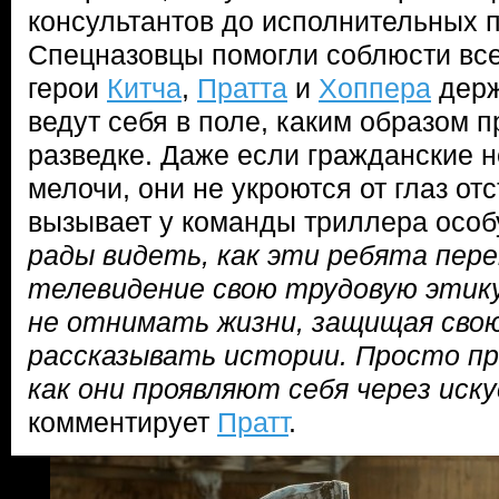
консультантов до исполнительных 
Спецназовцы помогли соблюсти все
герои
Китча
,
Пратта
и
Хоппера
держ
ведут себя в поле, каким образом 
разведке. Даже если гражданские н
мелочи, они не укроются от глаз от
вызывает у команды триллера особ
рады видеть, как эти ребята пер
телевидение свою трудовую этику
не отнимать жизни, защищая свою
рассказывать истории. Просто пр
как они проявляют себя через иск
комментирует
Пратт
.