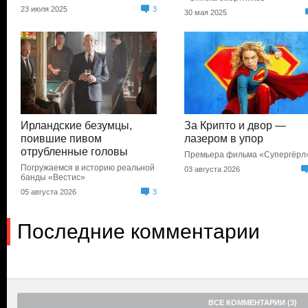
23 июля 2025
3
30 мая 2025
Ирландские безумцы,
За Крипто и двор —
поившие пивом
лазером в упор
отрубленные головы
Премьера фильма «Супергёрл
Погружаемся в историю реальной
03 августа 2026
банды «Вестис»
05 августа 2026
3
Последние комментарии
ВСЕ КОММЕНТАРИИ (3)