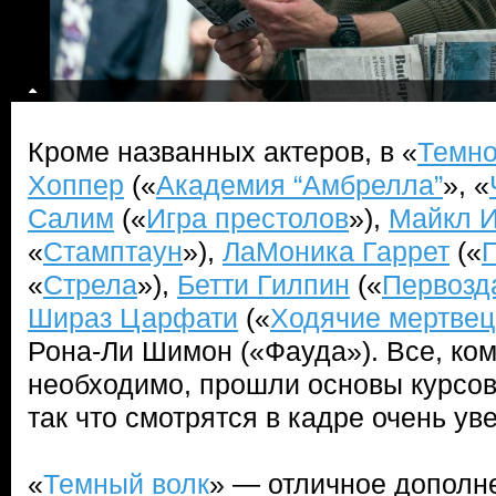
Кроме названных актеров, в «
Темно
Хоппер
(«
Академия “Амбрелла”
», «
Салим
(«
Игра престолов
»),
Майкл 
«
Стамптаун
»),
ЛаМоника Гаррет
(«
«
Стрела
»),
Бетти Гилпин
(«
Первозд
Шираз Царфати
(«
Ходячие мертвец
Рона-Ли Шимон («Фауда»). Все, ком
необходимо, прошли основы курсов 
так что смотрятся в кадре очень ув
«
Темный волк
» — отличное дополн