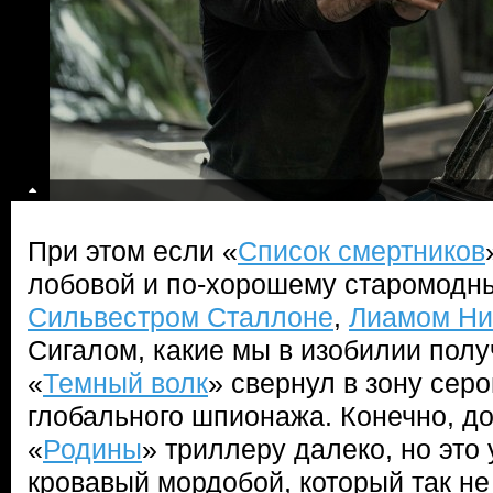
При этом если «
Список смертников
лобовой и по-хорошему старомодны
Сильвестром Сталлоне
,
Лиамом Ни
Сигалом, какие мы в изобилии получ
«
Темный волк
» свернул в зону сер
глобального шпионажа. Конечно, д
«
Родины
» триллеру далеко, но это 
кровавый мордобой, который так н