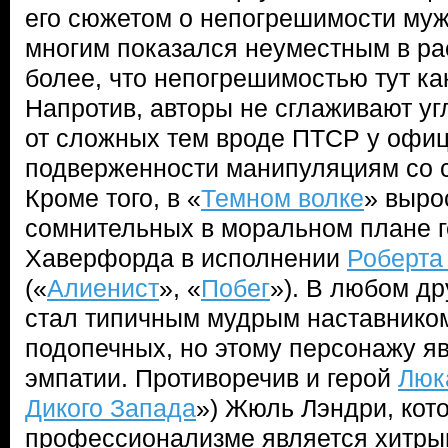
его сюжетом о непогрешимости муж
многим показался неуместным в ра
более, что непогрешимостью тут как
Напротив, авторы не сглаживают уг
от сложных тем вроде ПТСР у офиц
подверженности манипуляциям со 
Кроме того, в «
Темном волке
» выро
сомнительных в моральном плане 
Хаверфорда в исполнении
Роберта
(«
Алиенист
», «
Побег
»). В любом др
стал типичным мудрым наставнико
подопечных, но этому персонажу я
эмпатии. Противоречив и герой
Люк
Дикого Запада
») Жюль Лэндри, кот
профессионализме является хитры