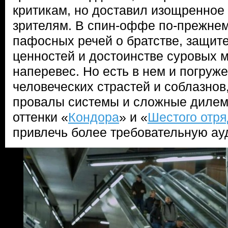
критикам, но доставил изощренное
зрителям. В спин-оффе по-прежне
пафосных речей о братстве, защит
ценностей и достоинстве суровых 
наперевес. Но есть в нем и погруж
человеческих страстей и соблазнов
провалы системы и сложные дилем
оттенки «
Кондора
» и «
Шестого отр
привлечь более требовательную ау