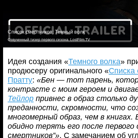
Список смертников: Темный волк
Озвученный тизер первого сезона. LostFilm.TV
Идея создания «
Темного волка
» пр
продюсеру оригинального «
Списка 
Пратту
:
«Бен — тот парень, кото
контрасте с моим героем и двига
Тейлор
привнес в образ столько д
преданности, скромности, что соз
многомерный образ, чем в книгах.
обидно терять его после первого 
смертников”»
. С замечанием об уг