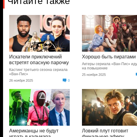
Читайте также
Искатели приключений
Хорошо быть пиратами
встретят опасную парочку
Актеры сериала «Ван-Пис» ид
на повышение
Кастинг третьего сезона сериала
«Ван-Пис»
25 ноября 2025
26 ноября 2025
0
Американцы не будут
Ловкий плут готовит
играть в кальмара
финальную аферу