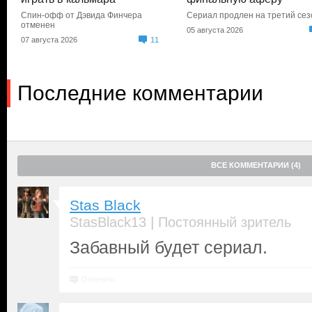
Спин-офф от Дэвида Финчера
Сериал продлен на третий сез
отменен
05 августа 2026
07 августа 2026
11
Последние комментарии
ВСЕ КОММЕНТАРИИ (4)
Stas Black
|
StasBlack13
Постоянный зритель
Забавный будет сериал.
Ответить