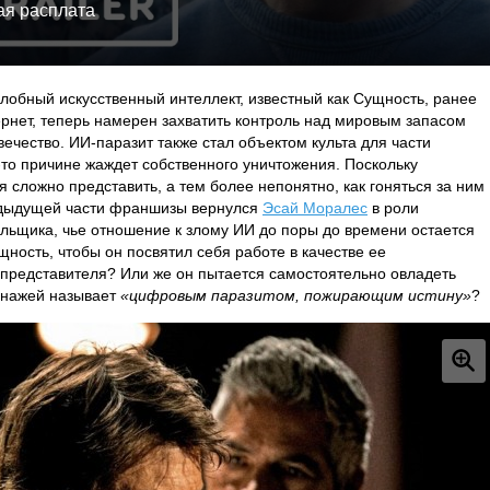
ая расплата
злобный искусственный интеллект, известный как Сущность, ранее
рнет, теперь намерен захватить контроль над мировым запасом
ечество. ИИ-паразит также стал объектом культа для части
-то причине жаждет собственного уничтожения. Поскольку
я сложно представить, а тем более непонятно, как гоняться за ним
едыдущей части франшизы вернулся
Эсай Моралес
в роли
льщика, чье отношение к злому ИИ до поры до времени остается
ность, чтобы он посвятил себя работе в качестве ее
 представителя? Или же он пытается самостоятельно овладеть
сонажей называет
«цифровым паразитом, пожирающим истину»
?