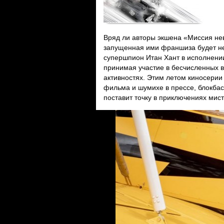
Вряд ли авторы экшена «Миссия нев
запущенная ими франшиза будет не
супершпион Итан Хант в исполнен
принимая участие в бесчисленных в
активностях. Этим летом киносерии
фильма и шумихе в прессе, блокбас
поставит точку в приключениях мис