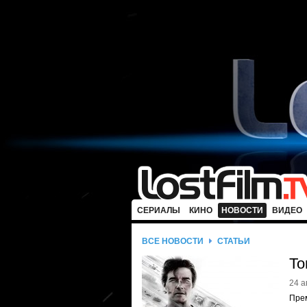
СЕРИАЛЫ
КИНО
НОВОСТИ
ВИДЕО
ВСЕ НОВОСТИ
СТАТЬИ
То
24 а
Пре