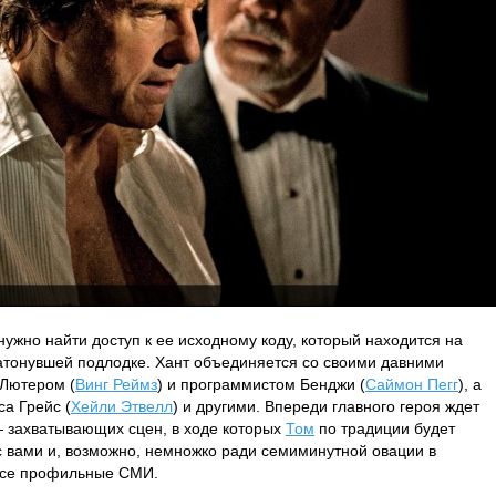
ужно найти доступ к ее исходному коду, который находится на
атонувшей подлодке. Хант объединяется со своими давними
 Лютером (
Винг Реймз
) и программистом Бенджи (
Саймон Пегг
), а
са Грейс (
Хейли Этвелл
) и другими. Впереди главного героя ждет
— захватывающих сцен, в ходе которых
Том
по традиции будет
с вами и, возможно, немножко ради семиминутной овации в
 все профильные СМИ.