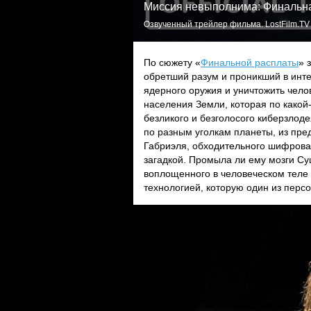
Миссия невыполнима: Финальн
Озвученный трейлер фильма. LostFilm.TV
По сюжету «
Финальной расплаты
» 
обретший разум и проникший в инте
ядерного оружия и уничтожить челов
населения Земли, которая по какой
безликого и безголосого киберзлоде
по разным уголкам планеты, из пр
Габриэля, обходительного шифрова
загадкой. Промыла ли ему мозги Сущ
воплощенного в человеческом теле
технологией, которую один из пер