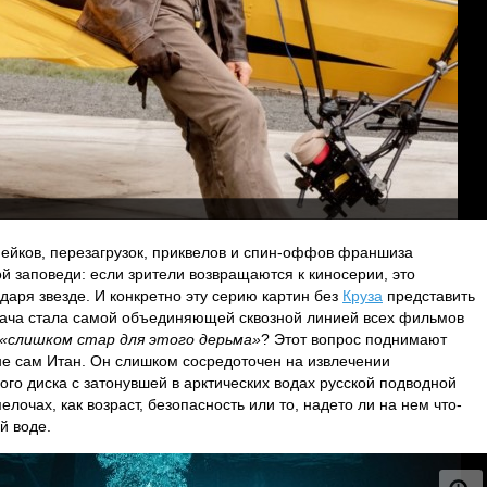
мейков, перезагрузок, приквелов и спин-оффов франшиза
й заповеди: если зрители возвращаются к киносерии, это
одаря звезде. И конкретно эту серию картин без
Круза
представить
ача стала самой объединяющей сквозной линией всех фильмов
«слишком стар для этого дерьма»
? Этот вопрос поднимают
не сам Итан. Он слишком сосредоточен на извлечении
ого диска с затонувшей в арктических водах русской подводной
елочах, как возраст, безопасность или то, надето ли на нем что-
й воде.