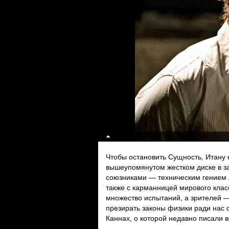
Чтобы остановить Сущность, Итану н
вышеупомянутом жестком диске в з
союзниками — техническим гением
также с карманницей мирового клас
множество испытаний, а зрителей 
презирать законы физики ради нас 
Каннах, о которой недавно писали