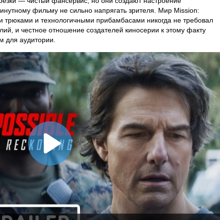
резки — чистый фансервис, но они создают настроение
минутному фильму не сильно напрягать зрителя. Мир Mission:
ми трюками и технологичными прибамбасами никогда не требовал
лий, и честное отношение создателей киносерии к этому факту
м для аудитории.