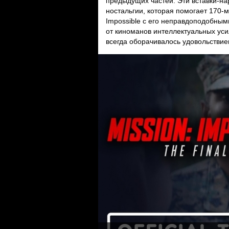
предыдущих частей. Эти вставки-на
ностальгии, которая помогает 170-
Impossible с его неправдоподобны
от киноманов интеллектуальных уси
всегда оборачивалось удовольствие