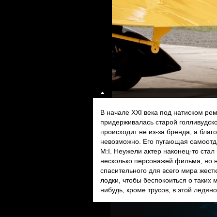
В начале XXI века под натиском ре
придерживалась старой голливудско
происходит не из-за бренда, а благ
невозможно. Его пугающая самоотд
M:I. Неужели актер наконец-то стал
несколько персонажей фильма, но 
спасительного для всего мира жестк
лодки, чтобы беспокоиться о таких м
нибудь, кроме трусов, в этой ледяно