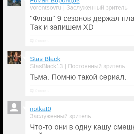
Роман Воронцов
|
vorontsovru
Заслуженный зритель
"Флэш" 9 сезонов держал пл
Так и запишем XD
Ответить
Stas Black
|
StasBlack13
Постоянный зритель
Тьма. Помню такой сериал.
Ответить
notkat0
Заслуженный зритель
Что-то они в одну кашу смеш