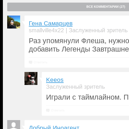
ВСЕ КОММЕНТАРИИ (27)
Гена Самарцев
|
smallville4x22
Заслуженный зритель
Раз упомянули Флеша, нужн
добавить Легенды Завтрашне
Ответить
Keeos
Заслуженный зритель
Играли с таймлайном. П
Ответить
Добрый Иноагент