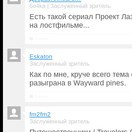
|
6o4ka
Заслуженный зритель
Есть такой сериал Проект Лаз
на лостфильме...
Ответить
Eskaton
Заслуженный зритель
Как по мне, круче всего тема
разыграна в Wayward pines.
Ответить
fm2fm2
Заслуженный зритель