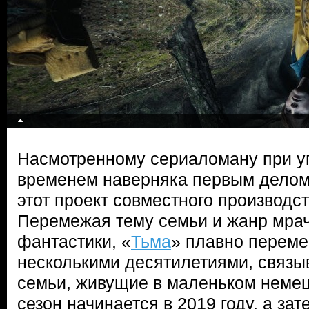
Насмотренному сериаломану при у
временем наверняка первым делом
этот проект совместного производс
Перемежая тему семьи и жанр мра
фантастики, «
Тьма
» плавно перем
несколькими десятилетиями, связы
семьи, живущие в маленьком немец
сезон начинается в 2019 году, а за