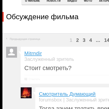
О ФИЛЬМЕ
НОВОСТИ
ВИДЕО
ФОТО
АКТЕР
Обсуждение фильма
Предыдущая страница
1
2
3
4
...
1
Mitrndir
Заслуженный зритель
Стоит смотреть?
Ответить
Смотритель Думающий
|
forumsbox
Заслуженный зрит
Тогда зачем тратить вр