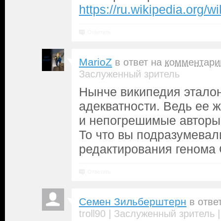
https://ru.wikipedia.org/wi
Ответить
MarioZ
в ответ на
комментари
Заслуженный зритель
Нынче википедия эталон
адекватности. Ведь ее 
и непогрешимые авторы 
То что вы подразумевал
редактирования генома
Ответить
Семен Зильберштерн
в отве
|
troll90
Заслуженный зритель