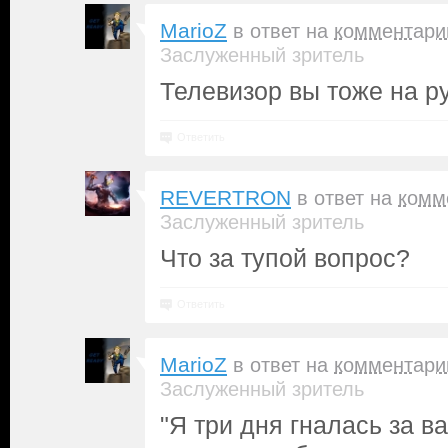
MarioZ
в ответ на
комментари
Заслуженный зритель
Телевизор вы тоже на р
Ответить
REVERTRON
в ответ на
комм
Заслуженный зритель
Что за тупой вопрос?
Ответить
MarioZ
в ответ на
комментари
Заслуженный зритель
"Я три дня гналась за ва