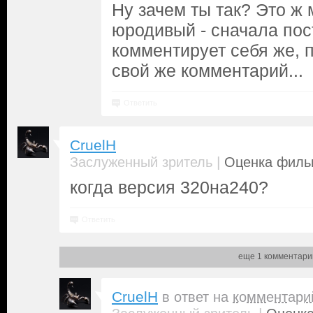
Ну зачем ты так? Это ж
юродивый - сначала пост
комментирует себя же, 
свой же комментарий...
Ответить
CruelH
|
Заслуженный зритель
Оценка фильм
когда версия 320на240?
Ответить
еще 1 комментари
CruelH
в ответ на
комментари