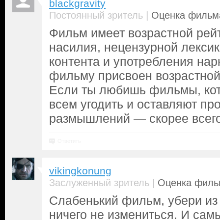
blackgravity
|
Постоянный зритель
Оценка фильма
Фильм имеет возрастной рейт
насилия, нецензурной лексик
контента и употребления нар
фильму присвоен возрастной
Если ты любишь фильмы, кот
всем угодить и оставляют пр
размышлений — скорее всего,
Ответить
vikingkonung
|
Заслуженный зритель
Оценка фильм
Слабенький фильм, убери из
ничего не измениться. И сам