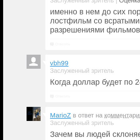
|
Заслуженный зритель
Оценка
именно в нем до сих по
лостфильм со всратым
разрешениями фильмов
Ответить
vbh99
Заслуженный зритель
Когда доллар будет по 24
Ответить
MarioZ
в ответ на
комментари
Заслуженный зритель
Зачем вы людей склоняе