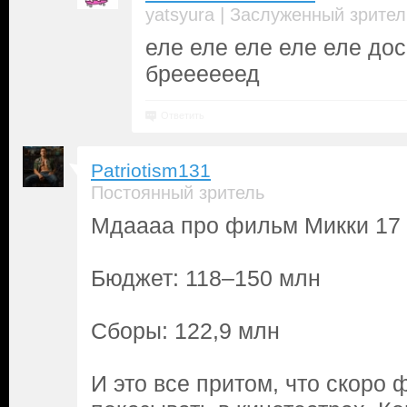
|
yatsyura
Заслуженный зрител
еле еле еле еле еле досм
бреееееед
Ответить
Patriotism131
Постоянный зритель
Мдаааа про фильм Микки 17
Бюджет: 118–150 млн
Сборы: 122,9 млн
И это все притом, что скоро