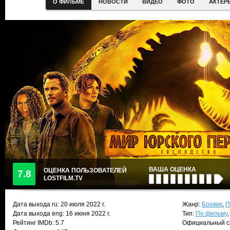
О ФИЛЬМЕ
НОВОСТИ
ВИДЕО
ФОТО
АКТЕР
ВАША ОЦЕНКА
ОЦЕНКА ПОЛЬЗОВАТЕЛЕЙ
7.8
LOSTFILM.TV
Дата выхода ru:
20 июля 2022
г.
Жанр:
Боевик
,
П
Дата выхода eng: 16 июня 2022 г.
Тип:
По фильму
Рейтинг IMDb: 5.7
Официальный с