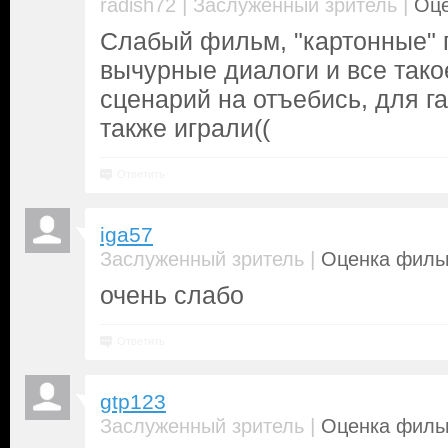
|
|
radish72
Заслуженный зритель
Оце
Слабый фильм, "картонные" 
вычурные диалоги и все тако
сценарий на отъебись, для га
также играли((
Ответить
iga57
|
Заслуженный зритель
Оценка фильм
очень слабо
Ответить
gtp123
|
Заслуженный зритель
Оценка фильм